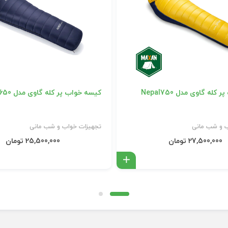
له گاوی مدل Nepal750
کیسه خواب پر کله گاوی مدل NORDIC650
ب و شب مانی
تجهیزات خواب و شب مانی
27,500,000 تومان
25,500,000 تومان
افزودن به سبد