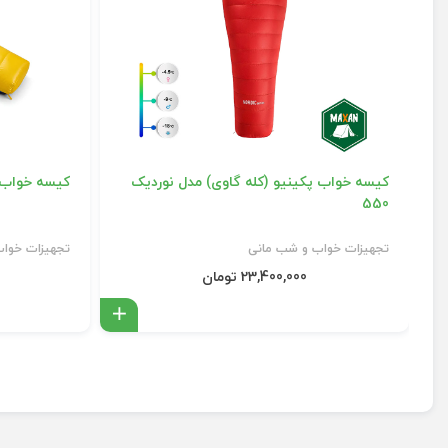
کیسه خواب پکینیو (کله گاوی) مدل نوردیک
کیسه خواب پر ک
550
تجهیزات خواب و شب مانی
تجهیزات خوا
23,400,000 تومان
افزودن به سبد