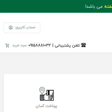
فته
می باشد!
حساب کاربری
تلفن پشتیبانی | 09158881032
سبد خرید
پرداخت آسان