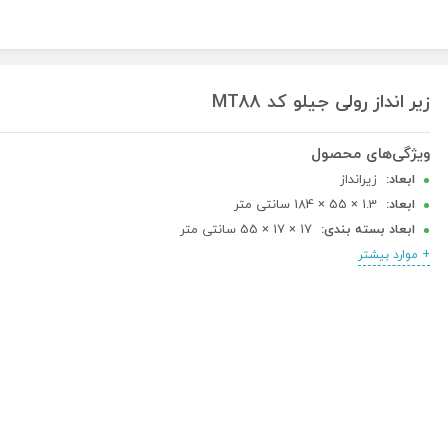
زیر انداز رولی جیلو کد MT88
ابعاد:
زیرانداز
ابعاد:
1.3 × 55 × 184 سانتی متر
ابعاد بسته بندی:
17 × 17 × 55 سانتی متر
وزن:
542 گرم
+ موارد بیشتر