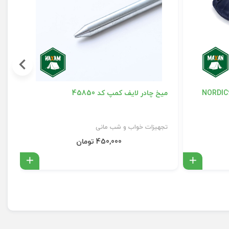
میخ چادر لایف کمپ کد 45850
چا
دی
تجهیزات خواب و شب مانی
تج
450,000 تومان
افزودن به سبد
افزودن 