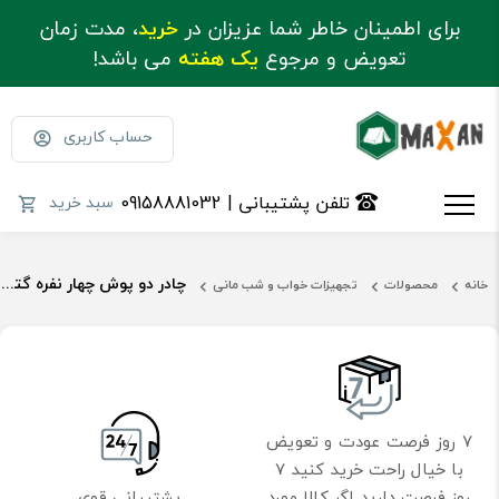
برای اطمینان خاطر شما عزیزان در
خرید
، مدت زمان
تعویض و مرجوع
یک هفته
می باشد!
حساب کاربری
تلفن پشتیبانی | 09158881032
سبد خرید
چادر دو پوش چهار نفره گتر دار مدل دیسكاوری اسنوهاک کد SN-T5125
خانه
محصولات
تجهیزات خواب و شب مانی
7 روز فرصت عودت و تعویض
با خیال راحت خرید کنید 7
روز فرصت دارید اگر کالا مورد
پشتیبانی قوی