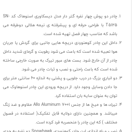
چادر دو پوش چهار نفره گتر دار مدل دیسكاوری اسنوهاک کد SN-
T5125 با طراحی حرفه ای و پیشرفته ی نیمه هلالی دوطرفه می
باشد که مناسب چهار فصل تهیه شده است.
داخل این چادر کوهنوردی دریچه هایی جانبی برای گردش یا جریان
هوا تعبیه شده است که باعث می شود رطوبت و گرمای شدید داخل
چادر از آن خارج شود. بست های عبور تیرک به صورت خارجی ساخته
شده است که باعث راحتی و نصب و ثبات چادر می شود.
دو انباري بزرگ در درب جلویی و پشتی به اندازه 60 سانتی متر برای
جا دادن وسایل وجود دارد. از دریچه ورودی این چادر اسنوهاوک می
توان به عنوان سایه بان استفاده کرد.
تیرك ها و میخ ها از جنس 7001 Allo Aluminum مقاوم و ضد زنگ
میباشد. و همچنین دارای دولایه قابل تفکیک( استفاده در فصول
مختلف ) که این چادر را منحصربه فرد کرده است.
نصب و راه اندازی این چادر کوهنوردی Snowhawk دو نفره به حدی