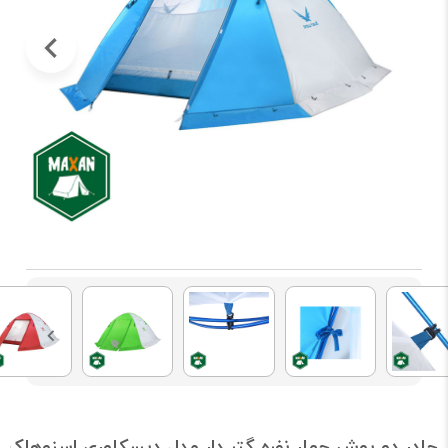
چادر دو پوش چهار نفره گتر دار مدل دیسكاوری اسنوهاک کد T5125