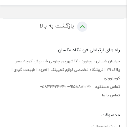
بازگشت به بالا
راه های ارتباطی فروشگاه مکسان
خراسان شمالی - بجنورد - 17 شهریور جنوبی 5 - نبش کوچه عصر
پلاک 29 | فروشگاه تخصصی لوازم کمپینگ | آفرود | طبیعت گردی |
کوهنوردی
تماس مستقیم : 09158881032-05832424440
تماس با ما
محصولات
لیست محصولات