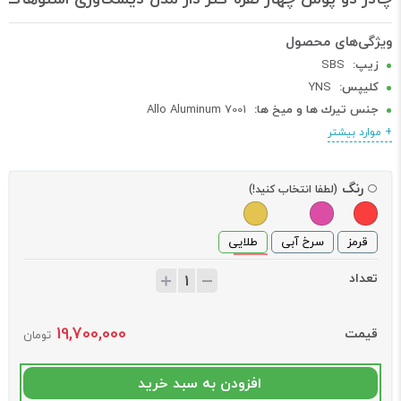
زیپ:
SBS
کلیپس:
YNS
جنس تیرك ها و میخ ها:
7001 Allo Aluminum
پوش رویی:
mm 20D نیلون ریپ استاپ با مقاومت در برابر آب 2000mm
+ موارد بیشتر
پوش داخلی:
پارچه تنفسی 20D نیلون + مش
کف چادر:
75Dmm نیلون با مقاومت در برابر آبmm 5000
رنگ
(لطفا انتخاب کنید!)
قرمز
سرخ آبی
طلایی
تعداد
19,700,000
قیمت
تومان
افزودن به سبد خرید