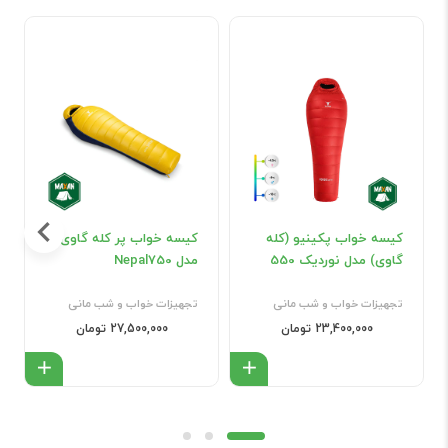
کیسه خواب پکینیو (کله
کیسه خواب پر کله گاوی
گاوی) مدل نوردیک 550
مدل Nepal750
تجهیزات خواب و شب مانی
تجهیزات خواب و شب مانی
23,400,000 تومان
27,500,000 تومان
افزودن به سبد
افزود