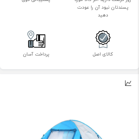
پسندتان نبود آن را عودت
دهید
کالای اصل
پرداخت آسان