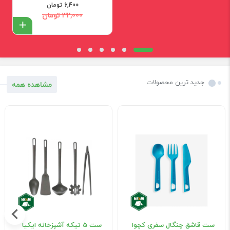
6,400 تومان
32,000 تومان
افزود
جدید ترین محصولات
مشاهده همه
ست قاشق چنگال سفری کچوا
ست 5 تيکه آشپزخانه ایکیا