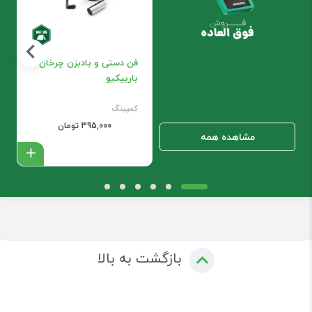
فن دستی و بادبزن چرخان
باربیکیو
کمپینگ
395,000 تومان
مشاهده همه
افزود
بازگشت به بالا