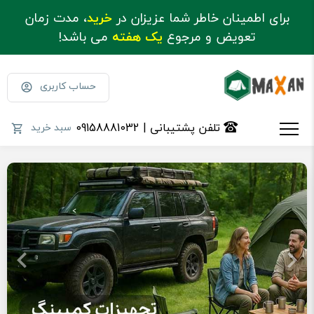
برای اطمینان خاطر شما عزیزان در
خرید
، مدت زمان
تعویض و مرجوع
یک هفته
می باشد!
حساب کاربری
تلفن پشتیبانی | 09158881032
سبد خرید