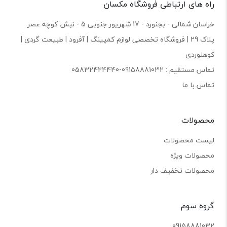
راه های ارتباطی فروشگاه مکسان
خراسان شمالی - بجنورد - 17 شهریور جنوبی 5 - نبش کوچه عصر
پلاک 29 | فروشگاه تخصصی لوازم کمپینگ | آفرود | طبیعت گردی |
کوهنوردی
تماس مستقیم : 09158881032-05832424440
تماس با ما
محصولات
لیست محصولات
محصولات ویژه
محصولات تخفیف دار
گروه سوم
09158881032