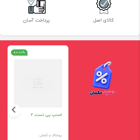
کالای اصل
پرداخت آسان
80.00%
اسنپ پی تست 2
پوشاک و کفش