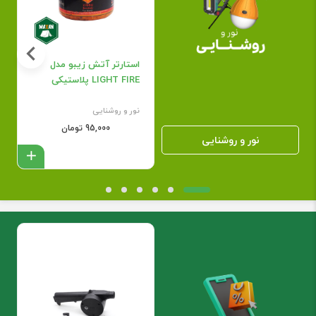
استارتر آتش زیبو مدل
LIGHT FIRE پلاستیکی
نور و روشنایی
95,000 تومان
نور و روشنایی
افزود