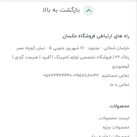
بازگشت به بالا
راه های ارتباطی فروشگاه مکسان
خراسان شمالی - بجنورد - 17 شهریور جنوبی 5 - نبش کوچه عصر
پلاک 29 | فروشگاه تخصصی لوازم کمپینگ | آفرود | طبیعت گردی |
کوهنوردی
تماس مستقیم : 09158881032-05832424440
تماس با ما
محصولات
لیست محصولات
محصولات ویژه
محصولات تخفیف دار