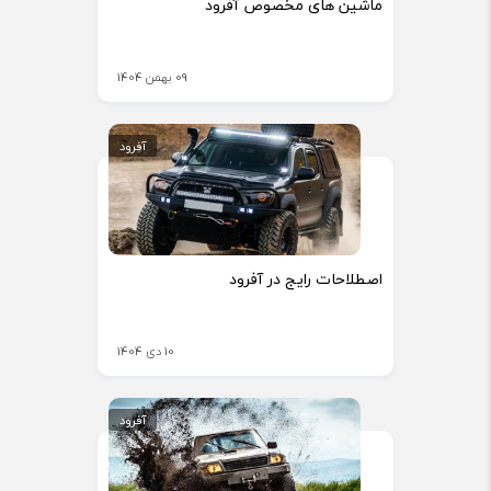
ماشین های مخصوص آفرود
09 بهمن 1404
آفرود
اصطلاحات رایج در آفرود
10 دی 1404
آفرود